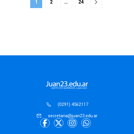
1
2
…
24
(0291) 4562117
secretaria@juan23.edu.ar