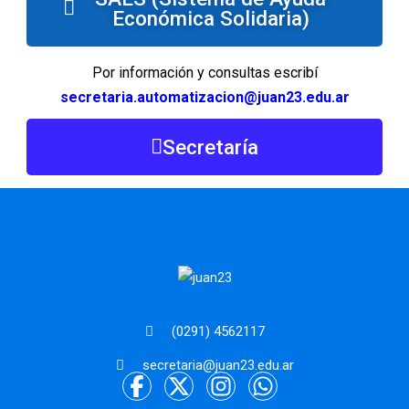
Económica Solidaria)
Por información y consultas escribí
secretaria.automatizacion@juan23.edu.ar
Secretaría
(0291) 4562117
secretaria@juan23.edu.ar